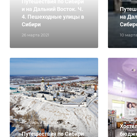
Путешествия по Сибири
и на Дальний Восток. Ч.
Путеш
4. Пешеходные улицы в
на Дал
Сибири
Сибир
26 марта 2021
10 марта
Отели
Сибирь и Дальний Восток
Хосте
Путешествия по Сибири
бюдже