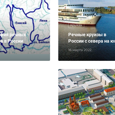
Круизы
афия речных
Речные круизы в
в в России
России с севера на ю
 2022
16 марта 2022