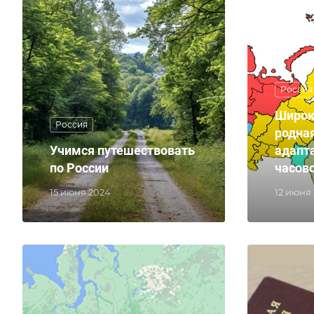
Россия
Широк
Россия
родна
Учимся путешествовать
адапт
по России
часов
15 июня 2024
12 июня