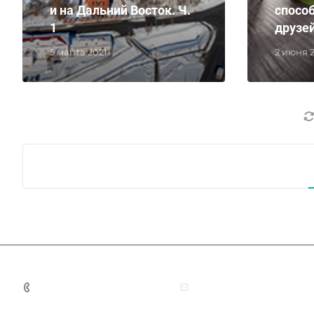
и на Дальний Восток. Ч.
спосо
1
друзей
5 марта 2021
2 июня 
+7 (383) 375-11-75
agent@grandtour-nsk.