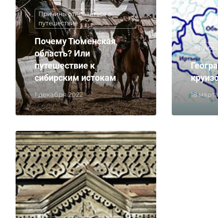
Причины отправиться в
путешествие
Почему Тюменская
Круизы
область? Или
путешествие к
Геогр
сибирским истокам
круизо
1 декабря 2022
18 марта