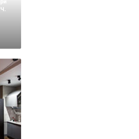
ири
 Ч.