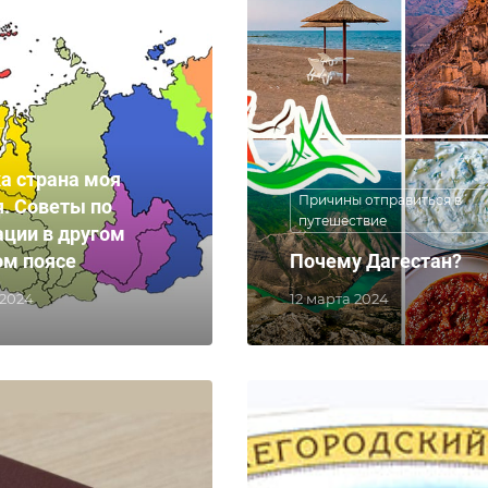
а страна моя
Причины отправиться в
я. Советы по
путешествие
ации в другом
ом поясе
Почему Дагестан?
 2024
12 марта 2024