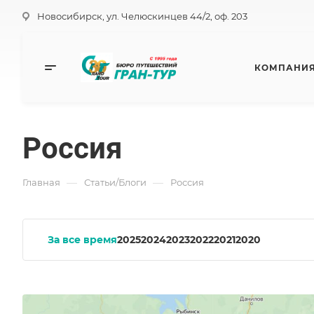
Новосибирск, ул. Челюскинцев 44/2, оф. 203
КОМПАНИ
Россия
—
—
Главная
Статьи/Блоги
Россия
За все время
2025
2024
2023
2022
2021
2020