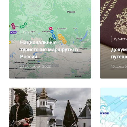
Туры
Турист
Национальные
туристские маршруты в
Докум
России
путеш
23 декабря 2023
15 дека