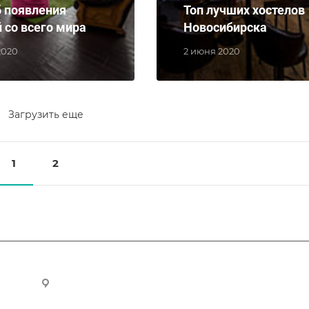
б появления
Топ лучших хостелов
 со всего мира
Новосибирска
2020
2 июня 2020
Загрузить еще
1
2
ru
Новосибирск, ул. Челюскинцев 44/2, оф. 203