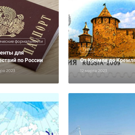
ические формальности
Туры
енты для
ествий по России
От Кремля до Кремл
бря 2023
12 марта 2023