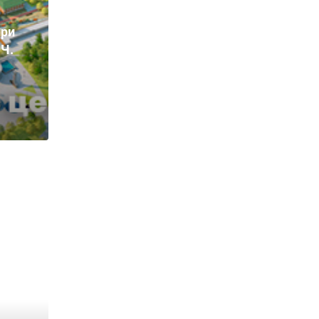
ири
 Ч.