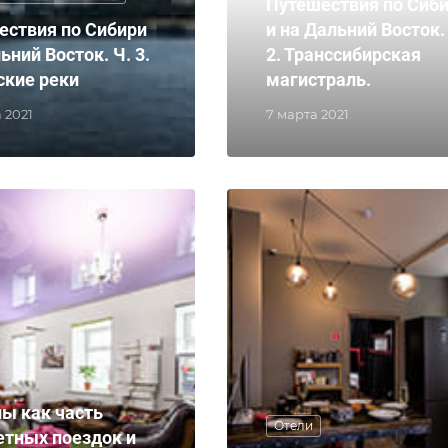
Путешествия по Сиб
ествия по Сибири
и на Дальний Восток.
ьний Восток. Ч. 3.
2. Транссибирская
ские реки
магистраль.
 2021
7 марта 2021
лы как часть
Отели
тных поездок и