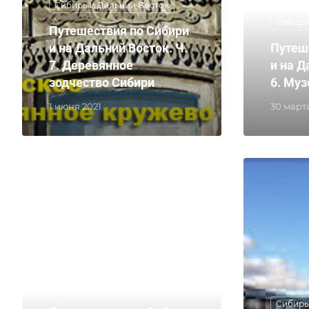
Сибирь и Дальний Восток
Сибирь
Путешествия по Сибири
и на Дальний Восток. Ч.
Путеш
7. Деревянное
и на Д
зодчество Сибири
6. Муз
1 июня 2021
30 март
Сибирь и Дальний Восток
Сибирь