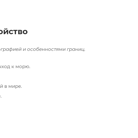
ойство
еографией и особенностями границ.
ыход к морю.
й в мире.
.