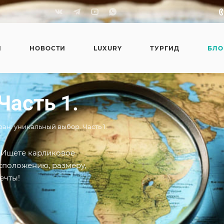
Я
НОВОСТИ
LUXURY
ТУРГИД
БЛО
Часть 1.
ан: уникальный выбор. Часть 1.
. Ищете карликовое
асположению, размеру,
ечты!