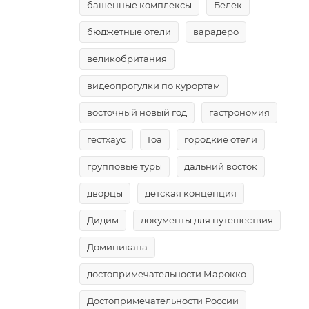
башенные комплексы
Белек
бюджетные отели
варадеро
великобритания
видеопрогулки по курортам
восточный новый год
гастрономия
гестхаус
Гоа
городкие отели
групповые туры
дальний восток
дворцы
детская концепция
Дидим
документы для путешествия
Доминикана
достопримечательности Марокко
Достопримечательности России