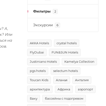
Фильтры
2
Экскурсии
6
? А,
ок? Или
ься на
AKKA Hotels
crystal hotels
ров.
FlyDubai
FUN&SUN Hotels
Justiniano Hotels
Kamelya Collection
pgs hotels
selectum hotels
Toucan Kids
Аланья
Анталия
архитектура
Африка
аэропорт
Баку
бассейны с подогревом