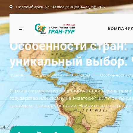
Новосибирск, ул. Челюскинцев 44/2, оф. 203
КОМПАНИ
Фильтры
Особенности стран:
уникальный выбор. 
—
—
—
Главная
Статьи/Блоги
Фильтры
Особенности стр
Страны мира для путешествий: каталог с фильтрами
государство или страну на экваторе? Фильтры по р
границам, природе, истории. Найдите свою страну м