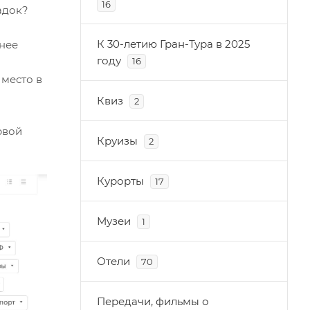
16
садок?
К 30-летию Гран-Тура в 2025
енее
году
16
 место в
Квиз
2
рвой
Круизы
2
Курорты
17
Музеи
1
Отели
70
Передачи, фильмы о