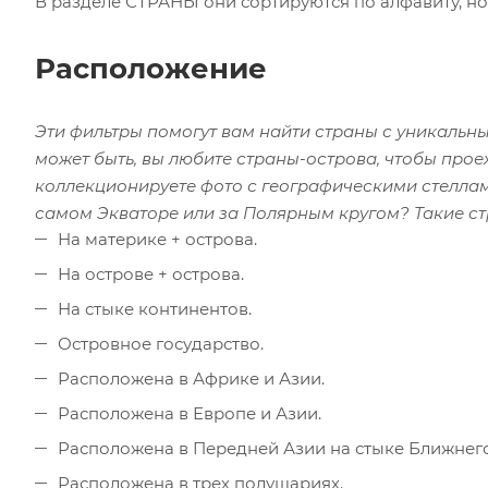
В разделе СТРАНЫ они сортируются по алфавиту, но
Расположение
Эти фильтры помогут вам найти страны с уникальн
может быть, вы любите страны-острова, чтобы проех
коллекционируете фото с географическими стеллами
самом Экваторе или за Полярным кругом? Такие ст
На материке + острова.
На острове + острова.
На стыке континентов.
Островное государство.
Расположена в Африке и Азии.
Расположена в Европе и Азии.
Расположена в Передней Азии на стыке Ближнего
Расположена в трех полушариях.