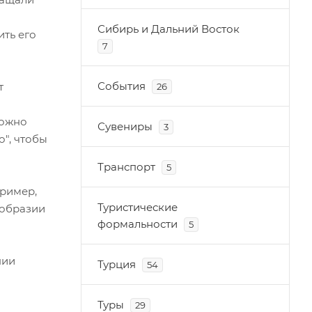
Сибирь и Дальний Восток
ить его
7
События
т
26
ложно
Сувениры
3
о", чтобы
Транспорт
5
пример,
Туристические
ообразии
формальности
5
нии
Турция
54
Туры
29