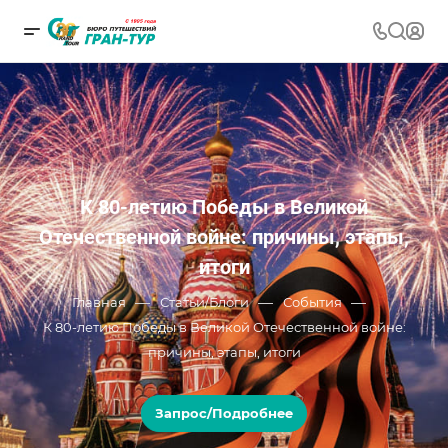
К 80-летию Победы в Великой
Отечественной войне: причины, этапы,
итоги
—
—
—
Главная
Статьи/Блоги
События
К 80-летию Победы в Великой Отечественной войне:
причины, этапы, итоги
Запрос/Подробнее