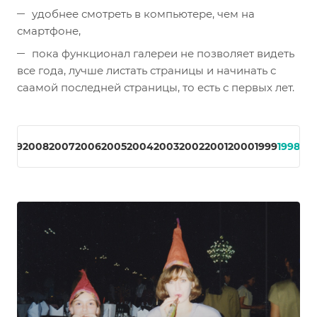
удобнее смотреть в компьютере, чем на
смартфоне,
пока функционал галереи не позволяет видеть
все года, лучше листать страницы и начинать с
саамой последней страницы, то есть с первых лет.
2009
2008
2007
2006
2005
2004
2003
2002
2001
2000
1999
1998
199