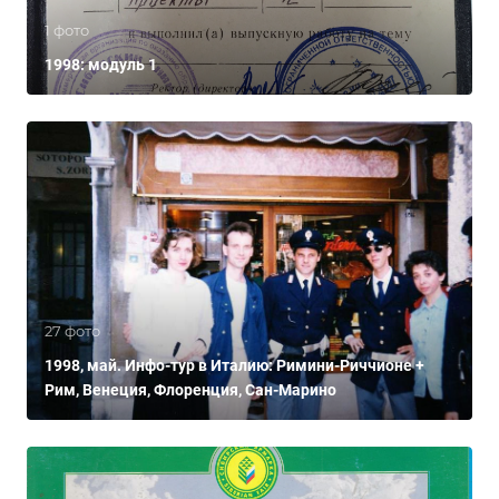
1 фото
1998: модуль 1
27 фото
1998, май. Инфо-тур в Италию: Римини-Риччионе +
Рим, Венеция, Флоренция, Сан-Марино