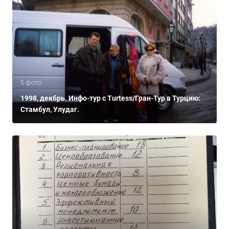
5 фото
1998, декбрь. Инфо-тур с Turtess/Гран-Тур в Турцию:
Стамбул, Улудаг.