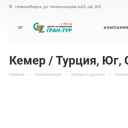
Новосибирск, ул. Челюскинцев 44/2, оф. 203
КОМПАНИ
Кемер / Турция, Юг
—
—
—
Главная
Направления
Города и курорты
Пляжн