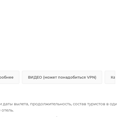
робнее
ВИДЕО (может понадобиться VPN)
Ка
и даты вылета, продолжительность, состав туристов в од
отель.