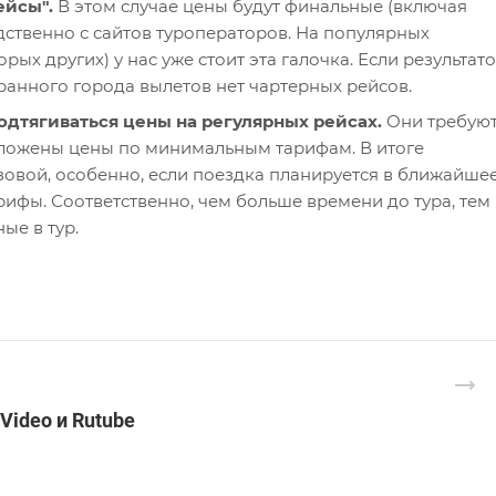
ейсы".
В этом случае цены будут финальные (включая
едственно с сайтов туроператоров. На популярных
рых других) у нас уже стоит эта галочка. Если результат
ранного города вылетов нет чартерных рейсов.
одтягиваться цены на регулярных рейсах.
Они требую
заложены цены по минимальным тарифам. В итоге
азовой, особенно, если поездка планируется в ближайше
арифы. Соответственно, чем больше времени до тура, тем
ые в тур.
Video и Rutube