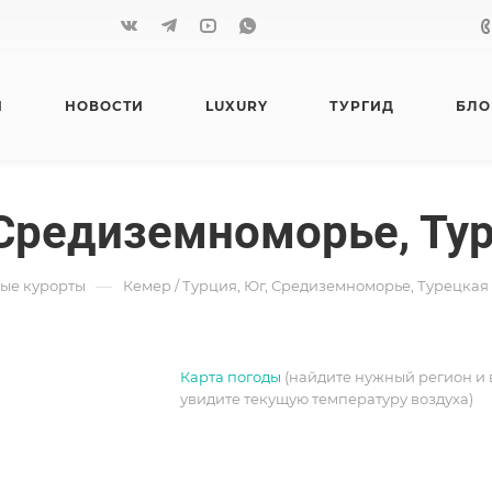
Я
НОВОСТИ
LUXURY
ТУРГИД
БЛО
, Средиземноморье, Ту
—
ые курорты
Кемер / Турция, Юг, Средиземноморье, Турецкая
Карта погоды
(найдите нужный регион и 
увидите текущую температуру воздуха)