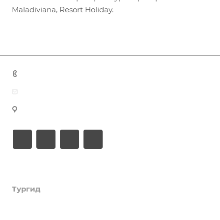
Maladiviana, Resort Holiday.
+7 (383) 375-11-75
agent@grandtour-nsk.ru
Новосибирск, ул. Челюскинцев 44/2, оф. 203
Академия туризма
Тургид
Об Академии
Книга, курсы, уроки по странам и курортам
Компания
Туры
Профессия - турагент