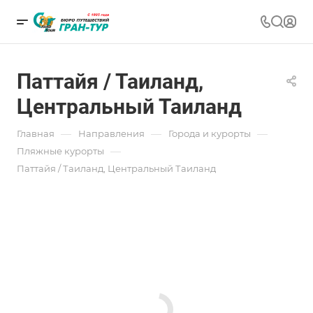
Паттайя / Таиланд,
Центральный Таиланд
—
—
—
Главная
Направления
Города и курорты
—
Пляжные курорты
Паттайя / Таиланд, Центральный Таиланд