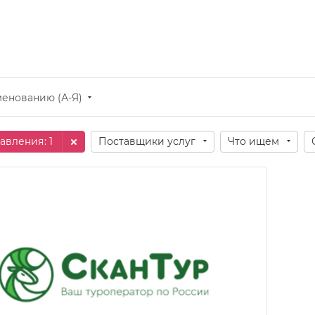
менованию (А-Я)
авления
: 1
Поставщики услуг
Что ищем