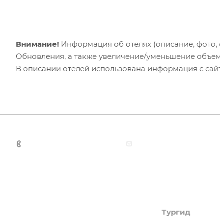
Внимание!
Информация об отелях (описание, фото, с
Обновления, а также увеличение/уменьшение объем
В описании отелей использована информация с сайто
+7 (383) 375-11-75
agent@grandtour-nsk.
Академия туризма
Тургид