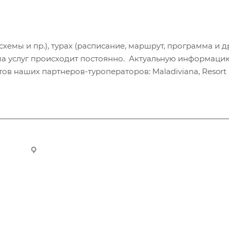
хемы и пр.), турах (расписание, маршрут, программа и др
а услуг происходит постоянно. Актуальную информаци
в наших партнеров-туроператоров: Maladiviana, Resort H
ru
Новосибирск, ул. Челюскинцев 44/2, оф. 203
Компания
Информация