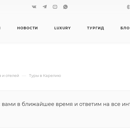
Я
НОВОСТИ
LUXURY
ТУРГИД
БЛО
—
в и отелей
Туры в Карелию
с вами в ближайшее время и ответим на все и