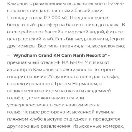
Камрань, с размещением исключительно в 1-2-3-4-
спальных виллах с частными бассейнами.
Площадь отеля 127 000 м2. Предоставляется
бесплатный трансфер на багги от вилл до пляжа. В
отеле работают бассейн с морской водой, фитнес-
центр, детский клуб. Есть бильярд, шахматы, lego и
другие игры. Все типы питания, в т.ч. все включено.
Wyndham Grand KN Cam Ranh Resort 5*
-
премиальный отель НЕ НА БЕРЕГУ в 8 км от
аэропортв Камрань, о престижности которого
говорит наличие 27-луночного поле для гольфа,
спроектированного Грегом Норманом, с
великолепным видом на океан и академией
гольфа, где можно научиться или
усовершенствовать свои навыки игры в
гольф. Четыре ресторана изысканной кухни. в
пляжном клубе выступают диджеи и проводятся
другие живые развлечения. Изысканные номерах,