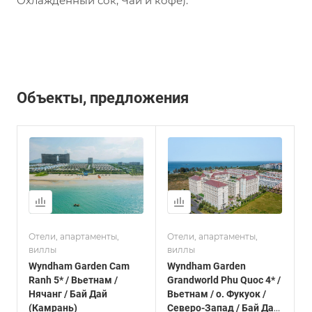
Охлажденный сок, Чай и кофе).
Объекты, предложения
Отели, апартаменты,
Отели, апартаменты,
виллы
виллы
Wyndham Garden Cam
Wyndham Garden
Ranh 5* / Вьетнам /
Grandworld Phu Quoc 4* /
Нячанг / Бай Дай
Вьетнам / о. Фукуок /
(Камрань)
Северо-Запад / Бай Дай