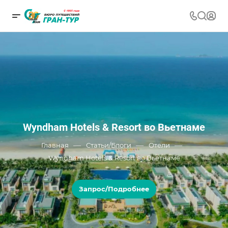
Wyndham Hotels & Resort во Вьетнаме
—
—
—
Главная
Статьи/Блоги
Отели
Wyndham Hotels & Resort во Вьетнаме
Запрос/Подробнее