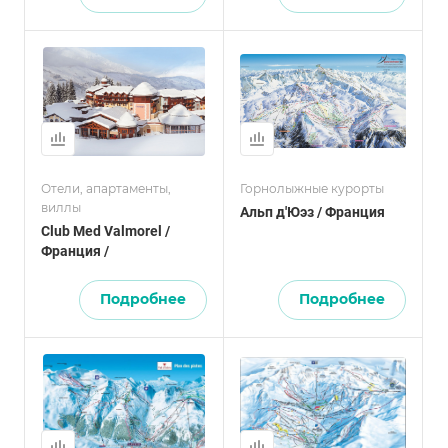
Отели, апартаменты,
Горнолыжные курорты
виллы
Альп д'Юэз / Франция
Club Med Valmorel /
Франция /
Подробнее
Подробнее