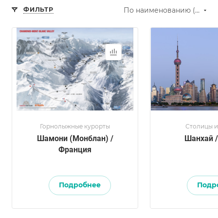
ФИЛЬТР
По наименованию (А-Я)
Горнолыжные курорты
Столицы и
Шамони (Монблан) /
Шанхай /
Франция
Подробнее
Подр